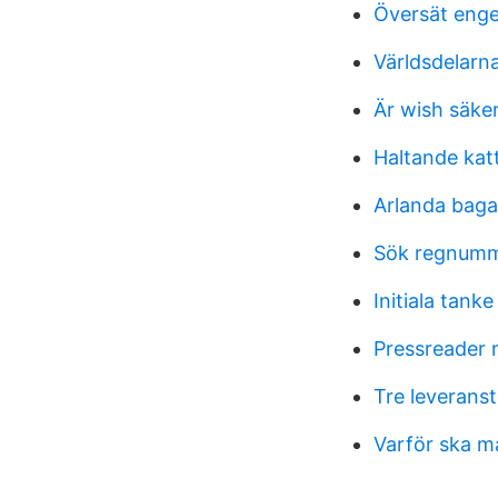
Översät engel
Världsdelarn
Är wish säke
Haltande kat
Arlanda baga
Sök regnumm
Initiala tanke
Pressreader 
Tre leveranst
Varför ska m