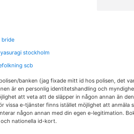
 bride
yasuragi stockholm
folkning scb
 polisen/banken (jag fixade mitt id hos polisen, det v
ionen är en personlig identitetshandling och myndighe
jlighet att veta att de släpper in någon annan än de
ör vissa e-tjänster finns istället möjlighet att anmäl
enterar någon annan med din egen e-legitimation. Bok
och nationella id-kort.