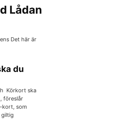
ed Lådan
ens Det här är
ska du
ch Körkort ska
, föreslår
d-kort, som
giltig