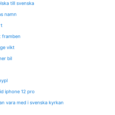
ska till svenska
as namn
rt
t framben
ge vikt
er bil
nypl
id iphone 12 pro
an vara med i svenska kyrkan