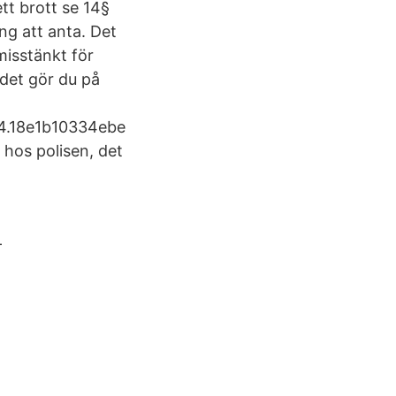
tt brott se 14§
ing att anta. Det
misstänkt för
 det gör du på
s.4.18e1b10334ebe
 hos polisen, det
-