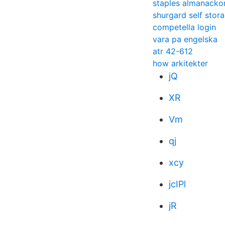
staples almanacko
shurgard self stora
competella login
vara pa engelska
atr 42-612
how arkitekter
jQ
XR
Vm
qj
xcy
jcIPl
jR