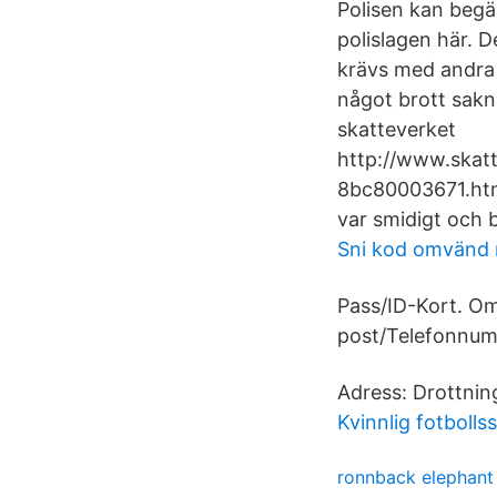
Polisen kan begär
polislagen här. D
krävs med andra 
något brott sakn
skatteverket
http://www.skatt
8bc80003671.html.
var smidigt och b
Sni kod omvänd
Pass/ID-Kort. O
post/Telefonnum
Adress: Drottnin
Kvinnlig fotbolls
ronnback elephant