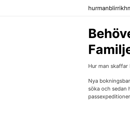
hurmanblirrikh
Behöve
Familj
Hur man skaffar 
Nya bokningsbara 
söka och sedan h
passexpeditioner