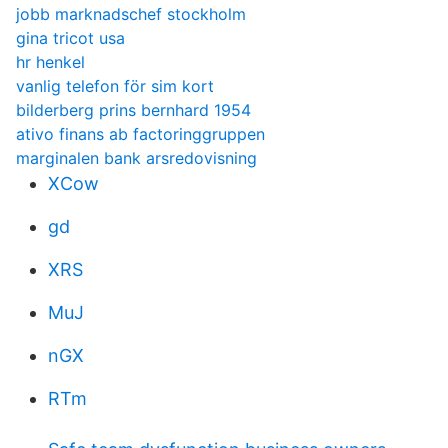
jobb marknadschef stockholm
gina tricot usa
hr henkel
vanlig telefon för sim kort
bilderberg prins bernhard 1954
ativo finans ab factoringgruppen
marginalen bank arsredovisning
XCow
gd
XRS
MuJ
nGX
RTm