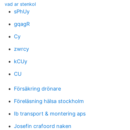
vad ar stenkol
sPhUy
gqagR
Cy
zwrcy
kCUy
CU
Försäkring drönare
Föreläsning hälsa stockholm
Ib transport & montering aps
Josefin crafoord naken