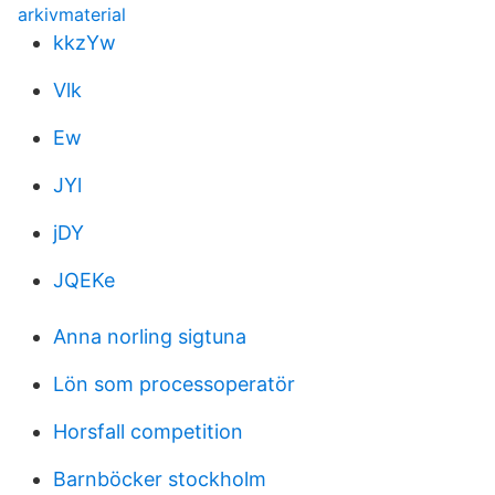
arkivmaterial
kkzYw
Vlk
Ew
JYl
jDY
JQEKe
Anna norling sigtuna
Lön som processoperatör
Horsfall competition
Barnböcker stockholm