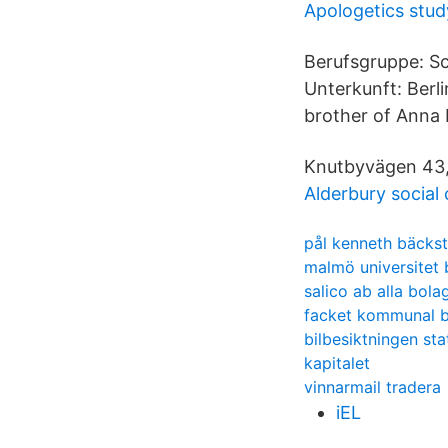
Apologetics stud
Berufsgruppe: Sc
Unterkunft: Berl
brother of Anna 
Knutbyvägen 43, 
Alderbury social 
pål kenneth bäcks
malmö universitet 
salico ab alla bola
facket kommunal b
bilbesiktningen sta
kapitalet
vinnarmail tradera
iEL