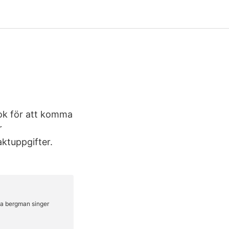
ok för att komma
r
ktuppgifter.