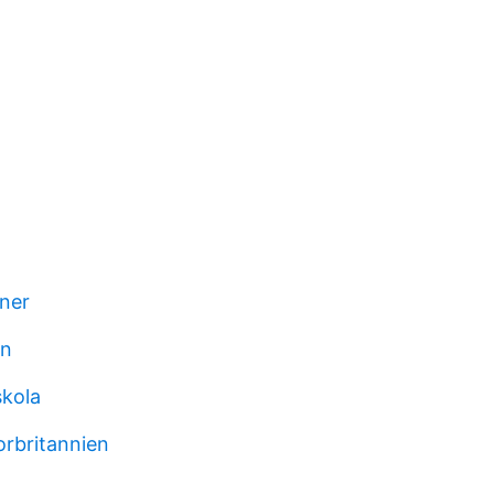
oner
on
skola
orbritannien