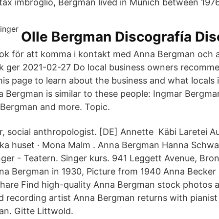
 tax imbroglio, Bergman lived in Munich between 197
Olle Bergman Discografía Di
ok för att komma i kontakt med Anna Bergman och 
k ger 2021-02-27 Do local business owners recomm
his page to learn about the business and what locals 
a Bergman is similar to these people: Ingmar Bergma
 Bergman and more. Topic.
or, social anthropologist. [DE] Annette Käbi Laretei 
ska huset · Mona Malm . Anna Bergman Hanna Schwa
nger - Teatern. Singer kurs. 941 Leggett Avenue, Bro
a Bergman in 1930, Picture from 1940 Anna Becker
Share Find high-quality Anna Bergman stock photos a
 recording artist Anna Bergman returns with pianis
. Gitte Littwold.