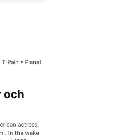
, T-Pain • Planet
r och
rican actress,
m . In the wake