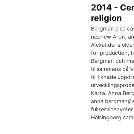
2014 - Ce
religion
Bergman also cast
nephew Aron, an
Alexander's olde
for production, h
Bergman och med 
tillsammans på V
till liknade uppd
utvecklingsproc
Karta. Anna Be
anna.bergman@vin
fullservicebyråe
Helsingborg samt