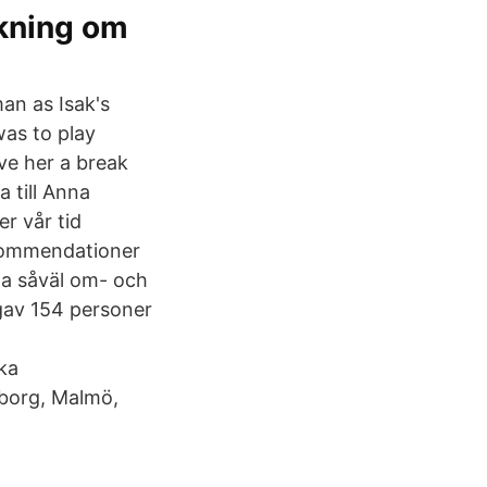
kning om
an as Isak's
as to play
ve her a break
 till Anna
r vår tid
ekommendationer
eda såväl om- och
gav 154 personer
ka
eborg, Malmö,