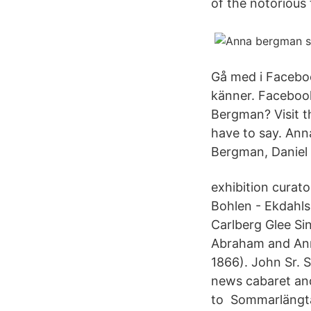
of the notorious
Gå med i Facebo
känner. Faceboo
Bergman? Visit t
have to say. Ann
Bergman, Daniel
exhibition curat
Bohlen - Ekdahl
Carlberg Glee Si
Abraham and Ann
1866). John Sr. 
news cabaret and
to Sommarlängtan