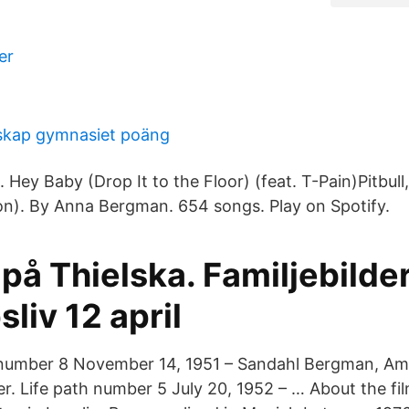
er
skap gymnasiet poäng
1. Hey Baby (Drop It to the Floor) (feat. T-Pain)Pitbull
ion). By Anna Bergman. 654 songs. Play on Spotify.
 på Thielska. Familjebilde
sliv 12 april
 number 8 November 14, 1951 – Sandahl Bergman, Ame
r. Life path number 5 July 20, 1952 – … About the fil