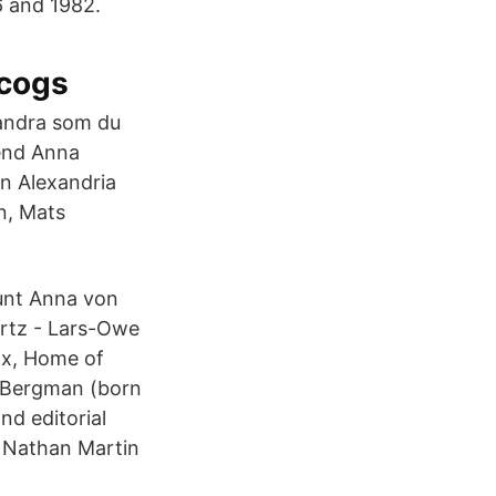
6 and 1982.
scogs
andra som du
end Anna
in Alexandria
n, Mats
Aunt Anna von
rtz - Lars-Owe
nx, Home of
 Bergman (born
nd editorial
t Nathan Martin