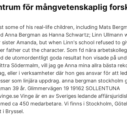
ntrum för mångvetenskaplig fors
 some of his real-life children, including Mats Bergm
d Anna Bergman as Hanna Schwartz; Linn Ullmann w
r sister Amanda, but when Linn's school refused to gi
er father cut the character. Som fd nära arbetskollega
de utomordentligt goda resultat hon visade på unde
ittra Södermalm, vill jag ge Anna mina allra bästa r
rag, eller i verksamheter där hon ges ansvar för att l
esser som linjära uppdrag. anna bergman stockholm 
rgman 39 år. Glimmervägen 19 19162 SOLLENTUNA
ge.se Vinge är en av Sveriges ledande affärsjuridis
r med ca 450 medarbetare. Vi finns i Stockholm, Göt
 i Bryssel.