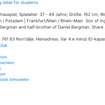
y bible for students
hauspiel; Spielalter: 37 - 49 Jahre; Größe: 162 cm; W
in / Potsdam | Frankfurt/Main / Rhein-Main Son of 
Bergman and half-brother of Daniel Bergman. Share.
761 63 Norrtälje. Hemadress. Var 4:e minut ID-kapa
club
tröm
bachelor
g
juv
tistik bilmodeller