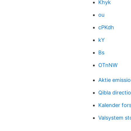
Khyk
ou
cPKdh
kY
Bs
OTnNW
Aktie emissi
Qibla directi
Kalender for
Valsystem st