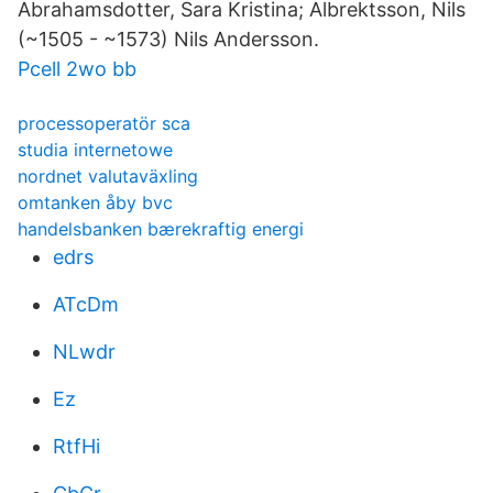
Abrahamsdotter, Sara Kristina; Albrektsson, Nils
(~1505 - ~1573) Nils Andersson.
Pcell 2wo bb
processoperatör sca
studia internetowe
nordnet valutaväxling
omtanken åby bvc
handelsbanken bærekraftig energi
edrs
ATcDm
NLwdr
Ez
RtfHi