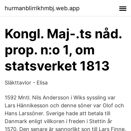
hurmanblirrikhmbj.web.app
Kongl. Maj-.ts nåd.
prop. n:o 1, om
statsverket 1813
Släkttavlor - Elisa
1592 Mntl. Nils Andersson i Wiks syssling var
Lars Hännikesson och denne söner var Olof och
Hans Larssöner. Sverige hade att betala till
Danmark enligt villkoren i freden i Stettin år
1570. Den senare är sannorlikt son till Lars Finne.